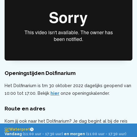
Openingstijden Dolfinarium
Het Dolfinarium is tm 30 oktober 2022 dagelijks geopend van
10:00 tot 17:00. Bekijk
hier
onze openingskalender.
Route en adres
Kom jij ook naar het Dolfinarium? Je dag begint al bij de reis
ernaartoe. Het Dolfinarium is goed te bereiken met de auto
Waterpret
Vandaag
(11:00 uur - 17:30 uur)
en morgen
(11:00 uur - 17:30 uur)
en het openbaar vervoer. Kijk
hier
voor meer informatie over