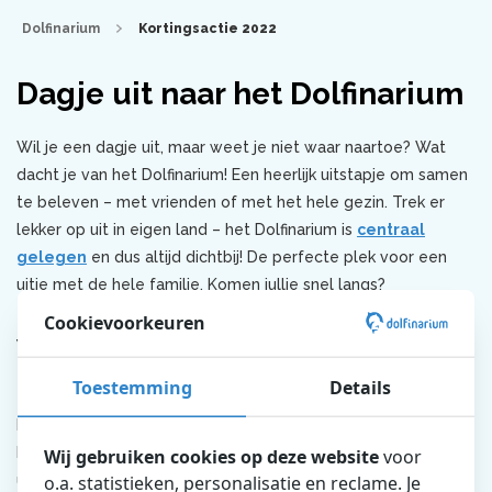
Dolfinarium
Kortingsactie 2022
Dagje uit naar het Dolfinarium
Wil je een dagje uit, maar weet je niet waar naartoe? Wat
dacht je van het Dolfinarium! Een heerlijk uitstapje om samen
te beleven – met vrienden of met het hele gezin. Trek er
lekker op uit in eigen land – het Dolfinarium is
centraal
gelegen
en dus altijd dichtbij! De perfecte plek voor een
uitje met de hele familie. Komen jullie snel langs?
Cookievoorkeuren
Waarom een dagje uit naar het
Dolfinarium?
Toestemming
Details
Het Dolfinarium is het perfecte dagje weg voor jong en oud.
Maak kennis met
Californische zeeleeuwen
of
zeehonden
Wij gebruiken cookies op deze website
voor
o.a. statistieken, personalisatie en reclame. Je
uit de Noordzee, maar ook met logge
walrussen
en vrolijke