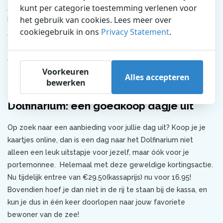
kunt per categorie toestemming verlenen voor
dolfijnen
. Bezoek onze indrukwekkende
voorstellingen
en
het gebruik van cookies. Lees meer over
leer alles over onze dieren in de educatieve ruimtes
cookiegebruik in ons
Privacy Statement
.
Haaibaai en DolfijnBrein
. En voor een écht onvergetelijke
dag uit, kun je zelfs
het water in met onze dolfijnen
of onze
zeeleeuwen van dichtbij ontmoeten
.
Voorkeuren
Alles accepteren
bewerken
Dolfinarium: een goedkoop dagje uit
Op zoek naar een aanbieding voor jullie dag uit? Koop je je
kaartjes online, dan is een dag naar het Dolfinarium niet
alleen een leuk uitstapje voor jezelf, maar óók voor je
portemonnee. Helemaal met deze geweldige kortingsactie.
Nu tijdelijk entree van €29.50(kassaprijs) nu voor 16.95!
Bovendien hoef je dan niet in de rij te staan bij de kassa, en
kun je dus in één keer doorlopen naar jouw favoriete
bewoner van de zee!