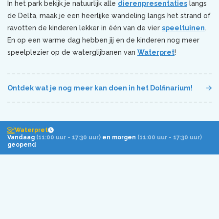
In het park bekijk je natuurlijk alle
dierenpresentaties
langs
de Delta, maak je een heerlijke wandeling langs het strand of
ravotten de kinderen lekker in één van de vier
speeltuinen
.
En op een warme dag hebben jij en de kinderen nog meer
speelplezier op de waterglijbanen van
Waterpret
!
Ontdek wat je nog meer kan doen in het Dolfinarium!
Waterpret
Vandaag
(11:00 uur - 17:30 uur)
en morgen
(11:00 uur - 17:30 uur)
Wil jij ook oog in oog staan met dolfijnen en
geopend
walrussen?
Onder Odiezee is de hele dag geopend
Koop snel jouw tickets online!