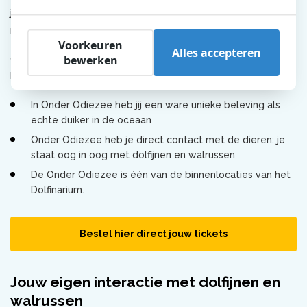
je bent nog niet klaar, want daar zwemt een walrus op zijn
rug. Wat fascinerend allemaal.
Voorkeuren
Alles accepteren
bewerken
Onder Odiezee is een must tijdens jouw bezoek aan het
Dolfinarium:
In Onder Odiezee heb jij een ware unieke beleving als
echte duiker in de oceaan
Onder Odiezee heb je direct contact met de dieren: je
staat oog in oog met dolfijnen en walrussen
De Onder Odiezee is één van de binnenlocaties van het
Dolfinarium.
Bestel hier direct jouw tickets
Jouw eigen interactie met dolfijnen en
walrussen