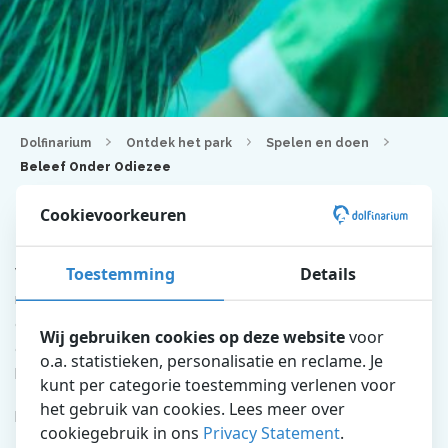
Dolfinarium
Ontdek het park
Spelen en doen
Beleef Onder Odiezee
Cookievoorkeuren
Beleef Onder Odiezee
Toestemming
Details
Wil jij de wondere waterwereld van de oceaan ontdekken,
maar vind jij het spannend om te duiken? Dan hebben we
goed nieuws voor jou! Want als jij naar beneden daalt in de
Wij gebruiken cookies op deze website
voor
onderwaterruimte ‘Onder Odiezee’ van het Dolfinarium – een
o.a. statistieken, personalisatie en reclame. Je
binnenlocatie, is het echt alsof je zelf diep in de zee duikt.
kunt per categorie toestemming verlenen voor
het gebruik van cookies. Lees meer over
Een oase van rust. Genietend van jouw reis door de zee,
cookiegebruik in ons
Privacy Statement
.
zwemmen de dolfijnen met je mee langs de glaswand. Maar