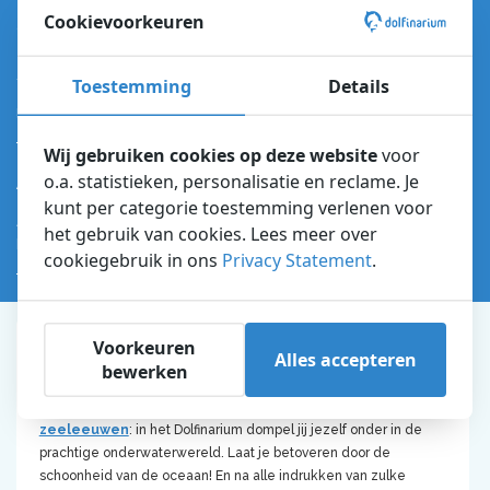
Cookievoorkeuren
Check de openingstijden op de pagina van Waterpret.
Starttijden voorstellingen
Toestemming
Details
Bij de entree van het Dolfinarium ontvang je een plattegrond met het
tijdenschema
van de verschillende
dierenpresentaties
.
Wij gebruiken cookies op deze website
voor
o.a. statistieken, personalisatie en reclame. Je
Adres, route & parkeren
kunt per categorie toestemming verlenen voor
Je vindt ons op de Zuiderzeeboulevard 22 in Harderwijk. De blauwe
het gebruik van cookies. Lees meer over
koepel is al van veraf te spotten, maar jouw route vanaf huis plan je alvast
cookiegebruik in ons
Privacy Statement
.
hier
. De parkeerplaats is een kleine 10 minuutjes lopen van het park.
Voorkeuren
Alles accepteren
Plan je bezoek
bewerken
Springende dolfijnen
,
kolossale walrussen
en
brullende
zeeleeuwen
: in het Dolfinarium dompel jij jezelf onder in de
prachtige onderwaterwereld. Laat je betoveren door de
schoonheid van de oceaan! En na alle indrukken van zulke