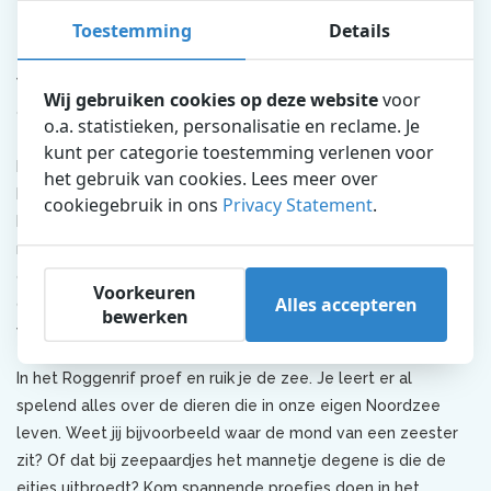
Het Roggenrif
Toestemming
Details
Wist jij dat een haai aanvoelt als schuurpapier? Dat komt
Wij gebruiken cookies op deze website
voor
omdat hij niet alleen in zijn bek, maar zelfs op zijn huid
o.a. statistieken, personalisatie en reclame. Je
tandjes heeft. Roggen en andere vissen zijn vaak juist een
kunt per categorie toestemming verlenen voor
beetje glibberig. Durf jij ze aan te raken? Alleen in het
het gebruik van cookies. Lees meer over
Dolfinarium kun je roggen, haaien en andere vissen uit de
cookiegebruik in ons
Privacy Statement
.
Noordzee aaien. Bijt je vast in de waterwereld van haaien en
roggen bij ons Roggenrif – en daarvoor heb je niet eens een
duikbrevet nodig! Tijdens de
educatieve presentatie
door
Voorkeuren
Alles accepteren
de verzorgers van deze dieren, mag je ze ook nog eens
bewerken
voeren. Pas wel op voor je vingers…
In het Roggenrif proef en ruik je de zee. Je leert er al
spelend alles over de dieren die in onze eigen Noordzee
leven. Weet jij bijvoorbeeld waar de mond van een zeester
zit? Of dat bij zeepaardjes het mannetje degene is die de
eitjes uitbroedt? Kom spannende proefjes doen in het