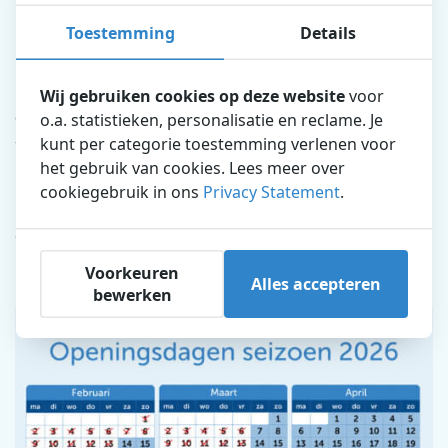
Openingstijden Dolfinarium
Toestemming
Details
Het Dolfinarium is dagelijks geopend t/m 25
oktober 2026.
Wij gebruiken cookies op deze website
voor
o.a. statistieken, personalisatie en reclame. Je
Op openingsdagen is het Dolfinarium geopend van 10.00 –
kunt per categorie toestemming verlenen voor
17.00 uur.
het gebruik van cookies. Lees meer over
Let op: vanaf 18 juli t/m 25 augustus is het Dolfinarium
cookiegebruik in ons
Privacy Statement
.
geopend van 10.00 – 18.00 uur
. Een uurtje langer plezier
dus!
Voorkeuren
Alles accepteren
bewerken