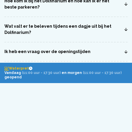
Hoe kom ik bij het Dolfinarium en hoe kan ik er het
beste parkeren?
Wat valt er te beleven tijdens een dagje uit bij het
Dolfinarium?
Ik heb een vraag over de openingstijden
Waterpret
Vandaag
(11:00 uur - 17:30 uur)
en morgen
(11:00 uur - 17:30 uur)
Volg Dolfinarium
geopend
op social media!
Route en parkeren
Over het Dolfinarium