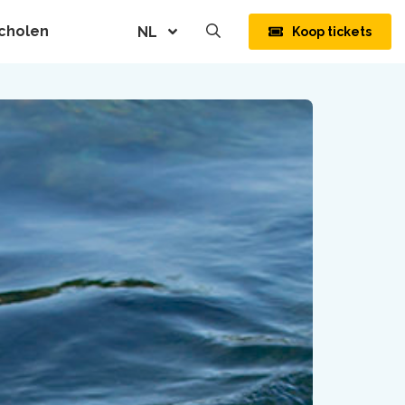
cholen
Koop tickets
NL