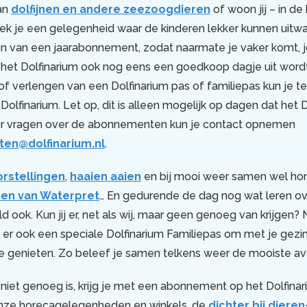
van
dolfijnen en andere zeezoogdieren
of woon jij – in de
ek je een gelegenheid waar de kinderen lekker kunnen uitwa
n van een jaarabonnement, zodat naarmate je vaker komt, j
ar het Dolfinarium ook nog eens een goedkoop dagje uit wordt
f verlengen van een Dolfinarium pas of familiepas kun je te
Dolfinarium. Let op, dit is alleen mogelijk op dagen dat het 
or vragen over de abonnementen kun je contact opnemen
en@dolfinarium.nl
.
rstellingen
,
haaien aaien
en bij mooi weer samen wel ho
nen van Waterpret
… En gedurende de dag nog wat leren o
 ook. Kun jij er, net als wij, maar geen genoeg van krijgen?
s er ook een speciale Dolfinarium Familiepas om met je gezi
te genieten. Zo beleef je samen telkens weer de mooiste av
 niet genoeg is, krijg je met een abonnement op het Dolfina
 onze horecagelegenheden en winkels, de
dichter bij diere