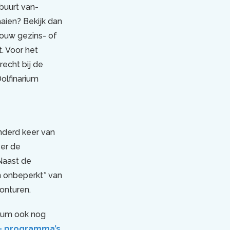
 buurt van-
aien? Bekijk dan
ouw gezins- of
. Voor het
recht bij de
Dolfinarium
nderd keer van
ver de
 Naast de
n onbeperkt* van
onturen.
rium ook nog
n- programma’s