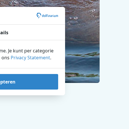
ails
ame. Je kunt per categorie
n ons
Privacy Statement
.
epteren