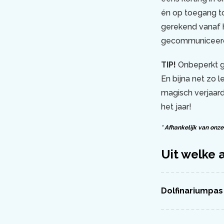
én op toegang to
gerekend vanaf 
gecommuniceerd
TIP!
Onbeperkt ge
En bijna net zo l
magisch verjaar
het jaar!
* Afhankelijk van on
Uit welke 
Dolfinariumpas 