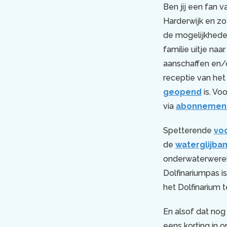
Ben jij een fan 
Harderwijk en zo
de mogelijkhede
familie uitje na
aanschaffen en/o
receptie van het 
geopend
is. Vo
via
abonnement
Spetterende
voo
de
waterglijba
onderwaterwereld
Dolfinariumpas i
het Dolfinarium 
En alsof dat nog
eens korting in