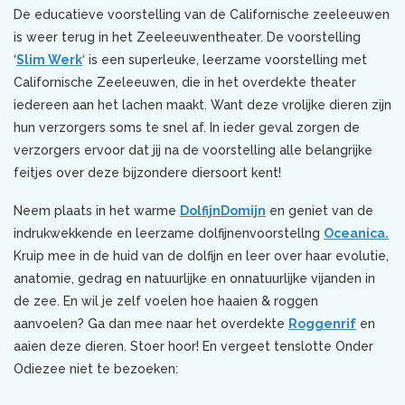
De educatieve voorstelling van de Californische zeeleeuwen
is weer terug in het Zeeleeuwentheater. De voorstelling
‘
Slim Werk
‘ is een superleuke, leerzame voorstelling met
Californische Zeeleeuwen, die in het overdekte theater
iedereen aan het lachen maakt. Want deze vrolijke dieren zijn
hun verzorgers soms te snel af. In ieder geval zorgen de
verzorgers ervoor dat jij na de voorstelling alle belangrijke
feitjes over deze bijzondere diersoort kent!
Neem plaats in het warme
DolfijnDomijn
en geniet van de
indrukwekkende en leerzame dolfijnenvoorstellng
Oceanica.
Kruip mee in de huid van de dolfijn en leer over haar evolutie,
anatomie, gedrag en natuurlijke en onnatuurlijke vijanden in
de zee. En wil je zelf voelen hoe haaien & roggen
aanvoelen? Ga dan mee naar het overdekte
Roggenrif
en
aaien deze dieren. Stoer hoor! En vergeet tenslotte Onder
Odiezee niet te bezoeken: