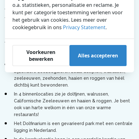
o.a. statistieken, personalisatie en reclame. Je
Voor al onze trouwe bezoekers hebben wij goed nieuws,
kunt per categorie toestemming verlenen voor
want de Californische Zeeleeuwen zijn weer te
het gebruik van cookies. Lees meer over
bewonderen in het Zeeleeuwentheater!
cookiegebruik in ons
Privacy Statement
.
Waarom kom je naar het Dolfinarium in
de kerstvakantie?
Voorkeuren
Alles accepteren
bewerken
Het Dolfinarium is een unieke dierentuin, waar je
bijzondere zeezoogdieren zoals dolfijnen, walrussen,
zeeleeuwen, zeehonden, haaien en roggen van héél
dichtbij kunt bewonderen.
In 4 binnenlocaties zie je dolfijnen, walrussen,
Californische Zeeleeuwen en haaien & roggen. Je bent
ook van harte welkom in één van onze warme
restaurants!
Het Dolfinarium is een gevarieerd park met een centrale
ligging in Nederland.