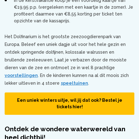
In de kerstvakantie koop je een voordelig kaartje van
€19,95 p.p. (vergeleken met een kaartje in de zomer). Je
profiteert daarmee van €8,55 korting per ticket ten
opzichte van de kassaprijs.
Het Dolfinarium is het grootste zeezoogdierenpark van
Europa. Beleef een uniek dagje uit voor het hele gezin en
ontdek springende dolfijnen, kolossale walrussen en
brullende zeeleeuwen. Laat je verbazen door de mooiste
dieren van de zee en ontmoet ze in wel 8 prachtige
voorstellingen
. En de kinderen kunnen na al dit moois zich
lekker uitleven in 4 stoere
speeltuinen
.
Een uniek winters uitje, wil jij dat ook? Bestel je
tickets hier!
Ontdek de wondere waterwereld van
heel dichtbij!