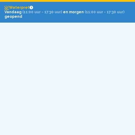
Ook nog even een kijkje nemen bij de dieren?
Waterpret
Vandaag
(11:00 uur - 17:30 uur)
en morgen
(11:00 uur - 17:30 uur)
Bestel meteen jouw all-in tickets!
geopend
Volg Dolfinarium
op social media!
Route en parkeren
Over het Dolfinarium
Ontdek het park
Plan je bezoek
Vraag en antwoord