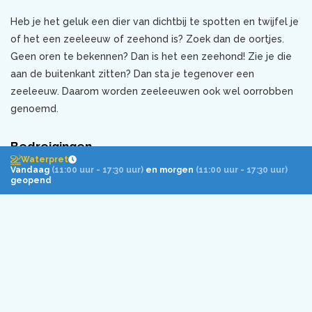
Heb je het geluk een dier van dichtbij te spotten en twijfel je
of het een zeeleeuw of zeehond is? Zoek dan de oortjes.
Geen oren te bekennen? Dan is het een zeehond! Zie je die
aan de buitenkant zitten? Dan sta je tegenover een
zeeleeuw. Daarom worden zeeleeuwen ook wel oorrobben
genoemd.
Bedreigingen
Waterpret
Vandaag
(11:00 uur - 17:30 uur)
en morgen
(11:00 uur - 17:30 uur)
Gelukkig is de Californische zeeleeuw niet bedreigd in de
geopend
natuur (
IUCN rode-lijststatus
: niet bedreigd). Wel lopen veel
zeeleeuwen, net als andere zeedieren trouwens, gevaar
door verschillende factoren zoals
plastic afval
,
klimaatverandering en de commerciële visserij.
Hoe meer we leren over de zeeleeuw, hoe beter we ‘m met
zijn allen kunnen beschermen in de natuur. Het Dolfinarium
draagt daaraan bij door middel van wetenschappelijk