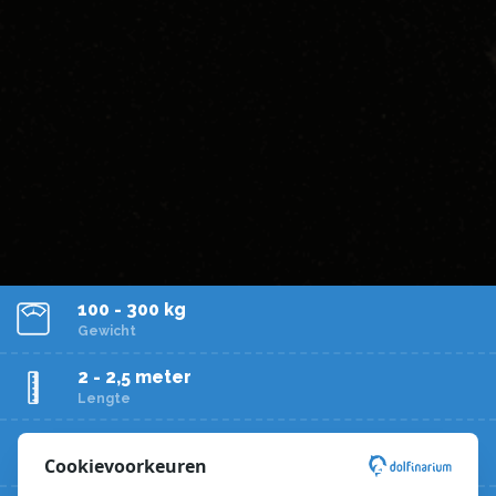
100 - 300 kg
Gewicht
2 - 2,5 meter
Lengte
35 km/u
Cookievoorkeuren
Zwemsnelheid