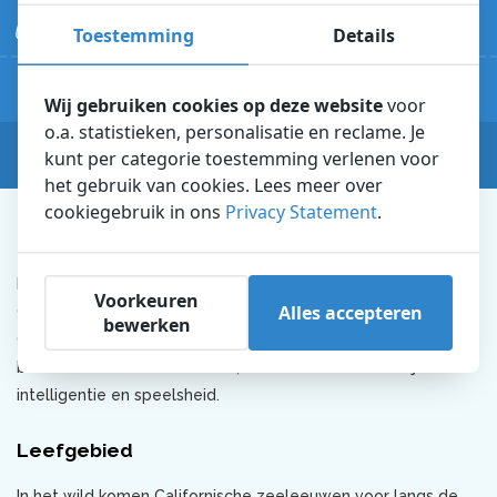
15 minuten
Toestemming
Details
Adem inhouden
20 - 25 jaar
Wij gebruiken cookies op deze website
voor
Leeftijd
o.a. statistieken, personalisatie en reclame. Je
Zo klink ik
kunt per categorie toestemming verlenen voor
Beluisteren
het gebruik van cookies. Lees meer over
cookiegebruik in ons
Privacy Statement
.
De Californische zeeleeuw
In het Dolfinarium ontmoet je twee soorten zeeleeuwen: de
Voorkeuren
Alles accepteren
Californische zeeleeuw en
de Stellerzeeleeuw
. De
bewerken
Californische zeeleeuw (Zalophus californianus) is veruit de
bekendste zeeleeuwensoort, en staat bekend om zijn
intelligentie en speelsheid.
Leefgebied
In het wild komen Californische zeeleeuwen voor langs de