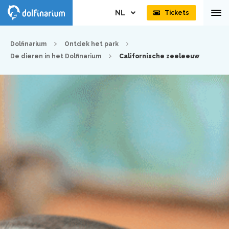
NL
Tickets
Dolfinarium
Ontdek het park
De dieren in het Dolfinarium
Californische zeeleeuw