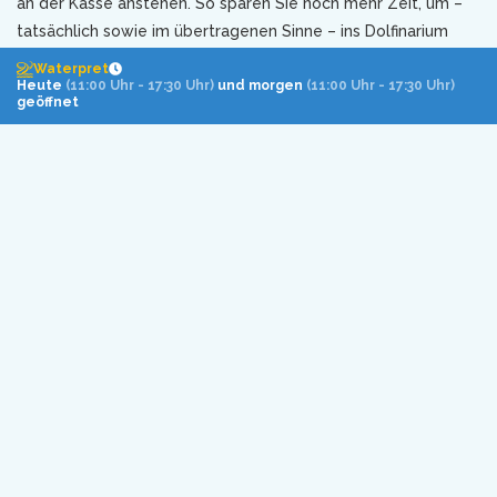
an der Kasse anstehen. So sparen Sie noch mehr Zeit, um –
tatsächlich sowie im übertragenen Sinne – ins Dolfinarium
einzutauchen.
Waterpret
Heute
(11:00 Uhr - 17:30 Uhr)
und morgen
(11:00 Uhr - 17:30 Uhr)
geöffnet
Bestellen Sie jetzt Ihre vergünstigten Tickets!
Öffnungszeiten in den Sommerferien
Das Dolfinarium ist in dieser Saison vom 15. Februar bis
einschließlich 25. Oktober geöffnet (im März nur an
Wochenenden, danach täglich). Daher nicht nur in den
Sommerferien, sondern auch während der übrigen
Schulferien und an Feiertagen. Sehen Sie sich
hier
unsere
Öffnungszeiten an. Wann kommen Sie vorbei?
Wegbeschreibung und Adresse