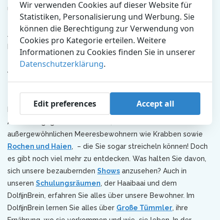
Wir verwenden Cookies auf dieser Website für
Unterwasserwelt steht, ist es der Tierpark schlechthin für
Statistiken, Personalisierung und Werbung. Sie
einen Besuch in den Sommerferien. Ein unvergesslicher
können die Berechtigung zur Verwendung von
Ausflug für die ganze Familie. Dürfen wir Sie in Kürze bei uns
Cookies pro Kategorie erteilen. Weitere
begrüßen?
Informationen zu Cookies finden Sie in unserer
Datenschutzerklärung
.
Warum sollte man in den Sommerferien
ins Dolfinarium?
Edit preferences
Accept all
Ein Tag im Dolfinarium bedeutet (Wasser-) Spaß für Jung und
Alt. Sie begegnen den Delfinen, Seelöwen und anderen
außergewöhnlichen Meeresbewohnern wie Krabben sowie
Rochen und Haien
, – die Sie sogar streicheln können! Doch
es gibt noch viel mehr zu entdecken. Was halten Sie davon,
sich unsere bezaubernden
Shows
anzusehen? Auch in
unseren
Schulungsräumen
, der Haaibaai und dem
DolfijnBrein, erfahren Sie alles über unsere Bewohner. Im
DolfijnBrein lernen Sie alles über
Große Tümmler
, ihre