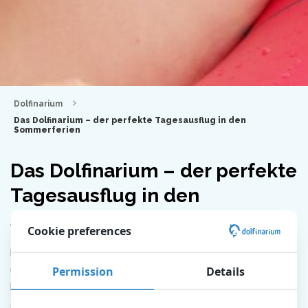
Dolfinarium
Das Dolfinarium – der perfekte Tagesausflug in den
Sommerferien
Das Dolfinarium – der perfekte
Tagesausflug in den
Sommerferien
Cookie preferences
Ein Tagesausflug? In den Sommerferien muss man nicht
Permission
Details
unbedingt immer in die Ferne reisen. Ein Ausflug im eigenen
Land, zum Beispiel ins Dolfinarium, ist mindestens genauso
schön! Und da das Dolfinarium im Zeichen der wundersamen