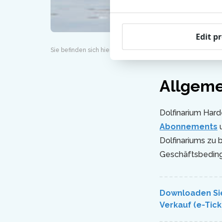
Edit p
Sie befinden sich hier:
Dolfinarium
Über das Dolfin
Allgeme
Dolfinarium Harde
Abonnements
u
Dolfinariums zu 
Geschäftsbeding
Downloaden Sie
Verkauf (e-Tick