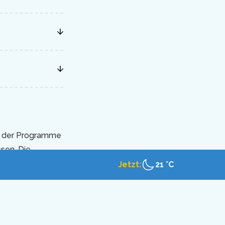
er der Programme
sen. Die
 für die
Jetzt:
21 °C
emeinen