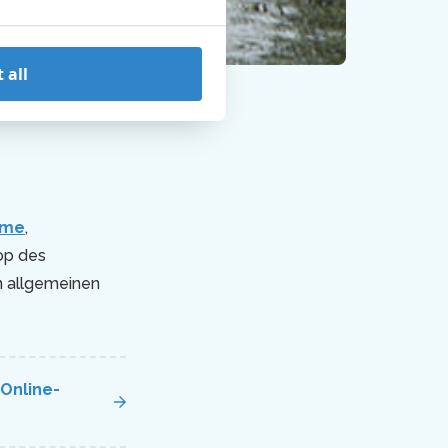
 all
mme
,
op des
n allgemeinen
Online-