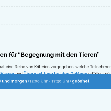
n für “Begegnung mit den Tieren”
 hat eine Reihe von Kriterien vorgegeben, welche Teilnehm
m Wasser
und
Übernachtung bei den Delfinen
erfüllen müs
en sich exklusive Parkeintritt: Ein gültiges Eintrittsticket ist
)
und morgen
(13:00 Uhr - 17:30 Uhr)
geöffnet
ogramm erforderlich. Auf diese Programme finden die allg
ungen Anwendung.