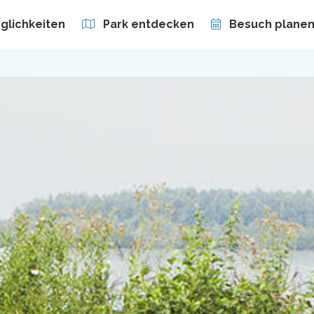
lichkeiten
Park entdecken
Besuch plane
häft
Abonnements