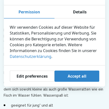
am Ende dieser Seite. Dort siehst du, ob „Waterpret“
heute oder morgen geöffnet ist und zu welchen Zeiten
Permission
Details
„Waterpret“ geöffnet ist. Die Angaben sind stets ohne
Gewähr.
Wir verwenden Cookies auf dieser Website für
Planschen Sie, nachdem Ihr alle Tiervorstellungen im
Statistiken, Personalisierung und Werbung. Sie
Dolfinarium gesehen haben! In unserer Wasserattraktion
können die Berechtigung zur Verwendung von
Waterpret rutschen Sie zusammen mit Ihren Kindern von den
Cookies pro Kategorie erteilen. Weitere
10 (!) Wasserrutschen. Oder suchen Sie einen Moment zum
Informationen zu Cookies finden Sie in unserer
Entspannen, während Ihre Kinder Spaß haben? In der
Datenschutzerklärung
.
Zwischenzeit können Sie sich auf der Liegewiese sonnen
oder ein erfrischendes Getränk auf der Terrasse des
Restaurants Zandhopper genießen.
Edit preferences
Accept all
Unsere Wasserattraktion Waterpret ist ein Spielplatz, auf
dem sich sowohl kleine als auch große Wasserratten wie ein
Fisch im Wasser fühlen. Wasserspaß ist:
geeignet für jung* und alt