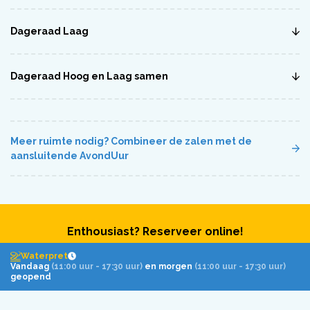
Dageraad Laag
Dageraad Hoog en Laag samen
Meer ruimte nodig? Combineer de zalen met de
aansluitende AvondUur
Enthousiast? Reserveer online!
Waterpret
Heb je een vraag over onze mogelijkheden? Of wil je direct
Vandaag
(11:00 uur - 17:30 uur)
en morgen
(11:00 uur - 17:30 uur)
een reservering maken? Wij helpen je graag verder bij het
geopend
vinden van de perfecte locatie! Neem contact op met onze