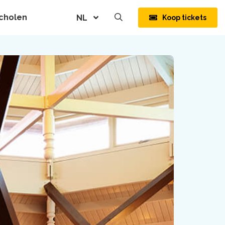
cholen
NL
Koop tickets