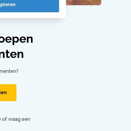
epteren
roepen
nten
ementen?
den
 of vraag een