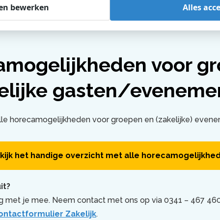
en bewerken
Alles acc
inken voor groepen en zakelijke gasten
amogelijkheden voor g
kelijke gasten/eveneme
lle horecamogelijkheden voor groepen en (zakelijke) even
kijk het handige overzicht met alle horecamogelijkhe
it?
 met je mee. Neem contact met ons op via 0341 – 467 460
ontactformulier Zakelijk
.