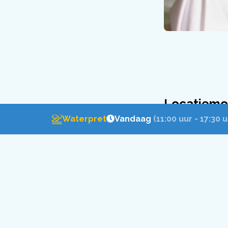
Locatiemo
Waterpret
Vandaag
(11:00 uur - 17:30 u
Een theaterzaal o
heeft zoveel ver
evenement te m
Maak jouw dagj
extra bij te bo