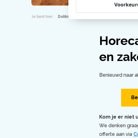
Voorkeur
Je bent hier:
Dolfinarium
Zakelijk
Eten en dr
Horec
en za
Benieuwd naar a
Be
Kom je er niet u
We denken graag
offerte aan via
C