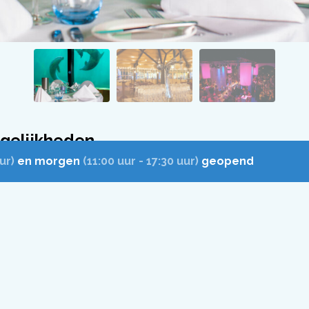
gelijkheden
ur)
en morgen
(11:00 uur - 17:30 uur)
geopend
f feestzaal, op het strand, onder water bij de dolfijnen… Het
schillende locaties om jouw borrel, lunch of diner tot een g
aken! Ontdek onze
locaties
.
e Dolfinarium helemaal compleet voor jouw gasten m
eken opties.