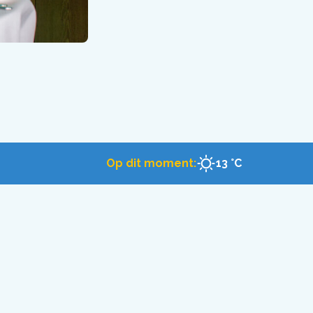
Op dit moment:
13 °C
 Dolfinarium
eslaagd
et onze