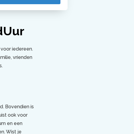
dUur
 voor iedereen.
milie, vrienden
s.
d. Bovendien is
uist ook voor
dium en een
en. Wist je