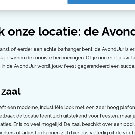
locaties
AvondUur
 onze locatie: de Avon
f danst of eerder een echte barhanger bent: de AvondUur is er
k je samen de mooiste herinneringen. Of je nou met jouw fa
t, in de AvondUur wordt jouw feest gegarandeerd een succe
 zaal
ft een moderne, industriële look met een zeer hoog plafon
etbaar: de locatie leent zich uitstekend voor feesten, maar j
taties. Er is zo veel mogelijk! De zaal beschikt over een po
 Sprekers of artiesten kunnen zich hier dus volledig uit de voet