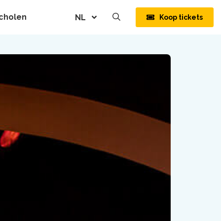
cholen
NL
Koop tickets