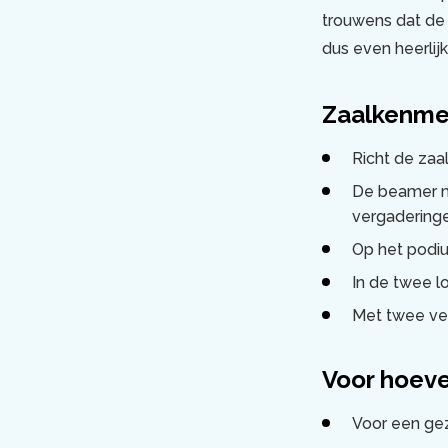
trouwens dat de
dus even heerlij
Zaalkenmer
Richt de zaal 
De beamer me
vergaderinge
Op het podiu
In de twee l
Met twee verp
Voor hoeve
Voor een geze