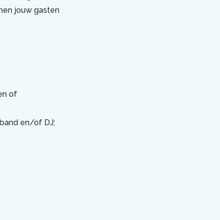
nnen jouw gasten
en of
 band en/of DJ;