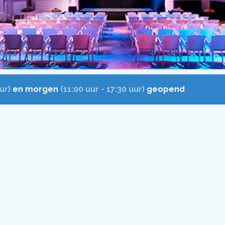
ur)
en morgen
(11:00 uur - 17:30 uur)
geopend
aties bekijken? Neem dan hier een kijkje!
Enthousiast? Reserveer online!