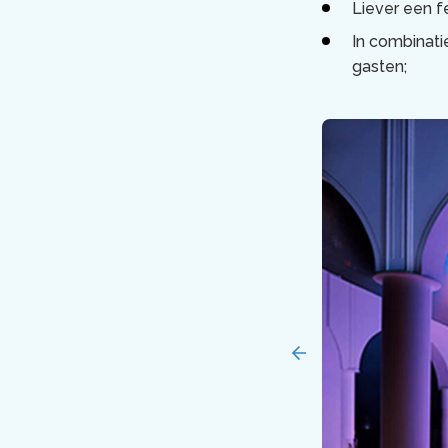
Liever een f
In combinati
gasten;