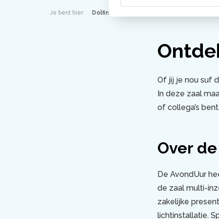
Je bent hier:
Dolfinarium
Zakelijk
Overzicht 
Ontdek
Of jij je nou su
In deze zaal maa
of collega’s ben
Over de
De AvondUur hee
de zaal multi-inz
zakelijke presen
lichtinstallatie.