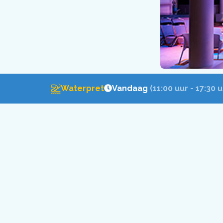
Waterpret
Vandaag
(11:00 uur - 17:30 u
Onze andere loc