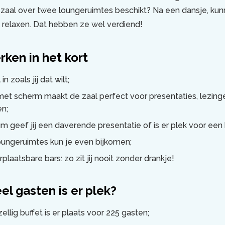
 zaal over twee loungeruimtes beschikt? Na een dansje, ku
k relaxen. Dat hebben ze wel verdiend!
ken in het kort
in zoals jij dat wilt;
t scherm maakt de zaal perfect voor presentaties, lezing
n;
m geef jij een daverende presentatie of is er plek voor een
oungeruimtes kun je even bijkomen;
laatsbare bars: zo zit jij nooit zonder drankje!
el gasten is er plek?
llig buffet is er plaats voor 225 gasten;