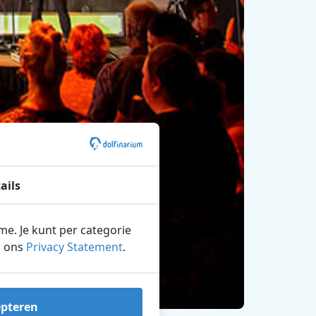
ails
ame. Je kunt per categorie
n ons
Privacy Statement
.
epteren