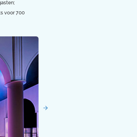
gasten;
ats voor 700