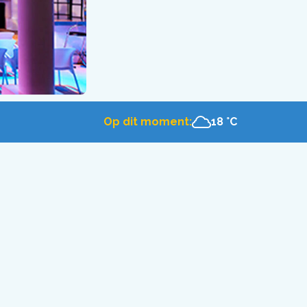
Op dit moment:
18 °C