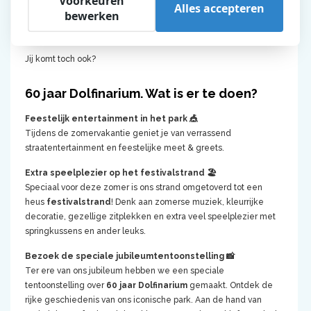
Voorkeuren
activiteiten op het park. Een feestelijk programma voor jong en
Alles accepteren
bewerken
oud. Kom langs, dompel je onder in de wondere waterwereld en
vier dit bijzondere jubileum met ons mee!
Jij komt toch ook?
60 jaar Dolfinarium. Wat is er te doen?
Feestelijk entertainment in het park 🎪
Tijdens de zomervakantie geniet je van verrassend
straatentertainment en feestelijke meet & greets.
Extra speelplezier op het festivalstrand 🏖️
Speciaal voor deze zomer is ons strand omgetoverd tot een
heus
festivalstrand
! Denk aan zomerse muziek, kleurrijke
decoratie, gezellige zitplekken en extra veel speelplezier met
springkussens en ander leuks.
Bezoek de speciale jubileumtentoonstelling 📸
Ter ere van ons jubileum hebben we een speciale
tentoonstelling over
60 jaar Dolfinarium
gemaakt. Ontdek de
rijke geschiedenis van ons iconische park. Aan de hand van