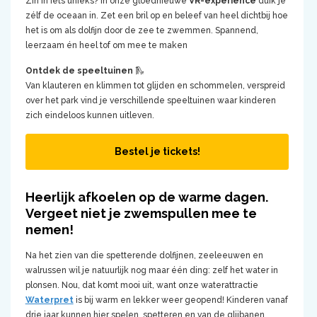
Zin in iets unieks? In onze gloednieuwe
VR-experience
duik je
zélf de oceaan in. Zet een bril op en beleef van heel dichtbij hoe
het is om als dolfijn door de zee te zwemmen. Spannend,
leerzaam én heel tof om mee te maken
Ontdek de
speeltuinen
🛝
Van klauteren en klimmen tot glijden en schommelen, verspreid
over het park vind je verschillende speeltuinen waar kinderen
zich eindeloos kunnen uitleven.
Bestel je tickets!
Heerlijk afkoelen op de warme dagen.
Vergeet niet je zwemspullen mee te
nemen!
Na het zien van die spetterende dolfijnen, zeeleeuwen en
walrussen wil je natuurlijk nog maar één ding: zelf het water in
plonsen. Nou, dat komt mooi uit, want onze waterattractie
Waterpret
is bij warm en lekker weer geopend! Kinderen vanaf
drie jaar kunnen hier spelen, spetteren en van de glijbanen