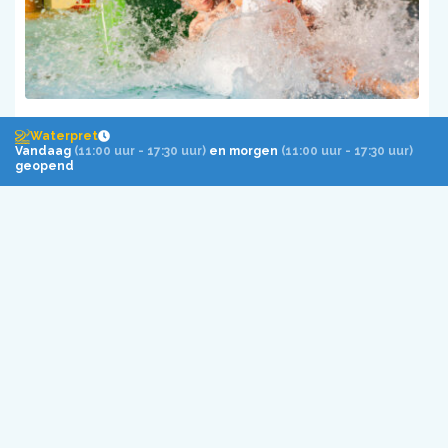
Waterpret
Waterpret
Vandaag
(11:00 uur - 17:30 uur)
en morgen
(11:00 uur - 17:30 uur)
geopend
Waterpret is dé waterspeeltuin waar kleine én grote waterratten
zich als een vis in het water voelen. Roetsj jij met ons mee van
alle glijbanen?