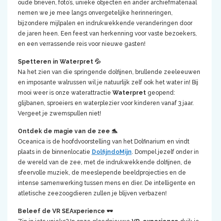
oude brieven, foto’s, unieke objecten en ander archiefmateriaal
nemen we je mee langs onvergetelijke herinneringen,
bijzondere mijlpalen en indrukwekkende veranderingen door
de jaren heen. Een feest van herkenning voor vaste bezoekers,
en een verrassende reis voor nieuwe gasten!
Spetteren in Waterpret 💦
Na het zien van die springende dolfijnen, brullende zeeleeuwen
en imposante walrussen wil je natuurlijk zelf ook het water in! Bij
mooi weer is onze waterattractie
Waterpret
geopend:
glijbanen, sproeiers en waterplezier voor kinderen vanaf 3 jaar.
Vergeet je zwemspullen niet!
Ontdek de magie van de zee 🐬
Oceanica is de hoofdvoorstelling van het Dolfinarium en vindt
plaats in de binnenlocatie
DolfijndoMijn
. Dompel jezelf onder in
de wereld van de zee, met de indrukwekkende dolfijnen, de
sfeervolle muziek, de meeslepende beeldprojecties en de
intense samenwerking tussen mens en dier. De intelligente en
atletische zeezoogdieren zullen je blijven verbazen!
Beleef de VR SEAxperience 🕶️