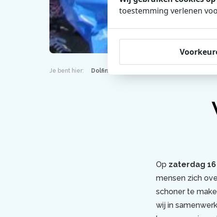
toestemming verlenen voor
Voorkeur
Je bent hier:
Dolfinarium
World Cleanup Day
Op
zaterdag 1
mensen zich ove
schoner te maken
wij in samenwer