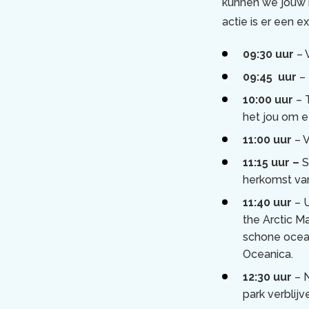
kunnen we jouw h
actie is er een 
09:30 uur
– 
09:45 uur
–
10:00 uur
– 
het jou om e
11:00 uur
– 
11:15 uur –
S
herkomst van
11:40 uur
– 
the Arctic M
schone oceaa
Oceanica.
12:30 uur
– 
park verblijv