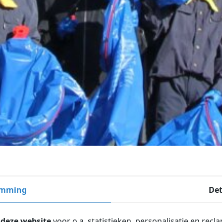
emming
Det
 deze website
voor o.a. statistieken, personalisatie en recl