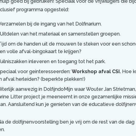
ulp goed bij gebruiken! Speciaal voor de vrijwilligers die bi
exclusief programma opgesteld:
Verzamelen bij de ingang van het Dolfinarium.
 Uitdelen van het materiaal en samenstellen groepen.
Tijd om de handen uit de mouwen te steken voor een schon
en volle afval-bingokaart te krijgen?
Vuilniszakken inleveren en toegang tot het park.
peciaal voor geinteresseerden:
Workshop afval CSI.
Hoe ku
 afval herleiden? (beperkte plekken!)
Uiterlijk aanwezig in DolfijndoMijn waar Wouter Jan Strietman
arine Litter project je meeneemt in onze gezamenlijke missi
n. Aansluitend kun je genieten van de educatieve dolfijnen
Na de dolfijnenvoorstelling ben je vrij om de rest van de dag
en.