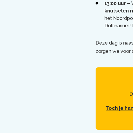
13:00 uur –
knutselen 
het Noordpoo
Dolfinarium! 
Deze dag is naas
zorgen we voor d
D
Toch je han