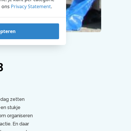
n ons
Privacy Statement
.
epteren
3
 dag zetten
en stukje
rom organiseren
ctie. En daar