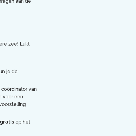
jdragen aan de
ere zee! Lukt
n je de
, coördinator van
e voor een
voorstelling
gratis
op het