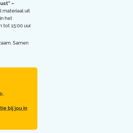
ust” –
 materiaal uit
in het
 tot 15:00 uur.
erzaam. Samen
k.
e bij jou in