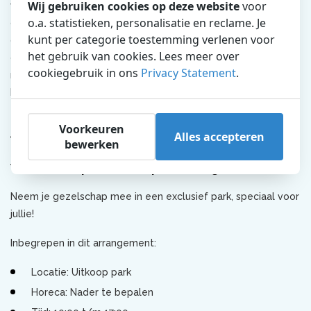
Wij gebruiken cookies op deze website
voor
wellicht iets voor jou! Geniet op je gemak van alle faciliteiten
o.a. statistieken, personalisatie en reclame. Je
die het Dolfinarium te bieden heeft. Bekijk de presentatie bij
kunt per categorie toestemming verlenen voor
de Steller zeeleeuwen, loop rond het Deltagebied en bekijk
het gebruik van cookies. Lees meer over
de unieke voorstellingen in onze DolfijndoMijn. Heb jij zelf
cookiegebruik in ons
Privacy Statement
.
nog ideeën voor een programma in jouw exclusieve park?
Neem contact met ons op, we denken graag met je mee!
Voorkeuren
Jouw programma
Alles accepteren
bewerken
Vanaf 2000 personen, op aanvraag
Neem je gezelschap mee in een exclusief park, speciaal voor
jullie!
Inbegrepen in dit arrangement:
Locatie: Uitkoop park
Horeca: Nader te bepalen