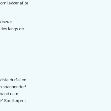
 om lekker af te
nieuwe
aties langs de
chte durfallen
en spannender!
 band naar
k’. Spetterpret