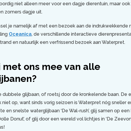
ordig niet alleen meer voor een dagje dierentuin, maar ook
en zomers dagje uit.
sel je namelijk af met een bezoek aan de indrukwekkende 
lling
Oceanica
, de verschillende interactieve dierenpresent
strand en natuurlijk een verfrissend bezoek aan Waterpret.
ij met ons mee van alle
ijbanen?
dubbele glijbaan, of roetsj door de kronkelende baan. De e
 niet op, want sinds vorig seizoen is Waterpret nóg sneller 
e en snelste waterglijbaan ‘De Wal-rush’, glij samen op een
lle Donut’, of glij door een wereld vol lichtjes in ‘De Zeevon
us!