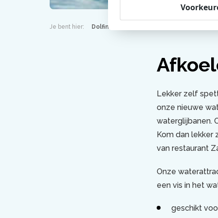
Voorkeur
Je bent hier:
Dolfinarium
Afkoelen
Afkoel
Lekker zelf spett
onze nieuwe wate
waterglijbanen. 
Kom dan lekker z
van restaurant Z
Onze waterattrac
een vis in het wa
geschikt voo