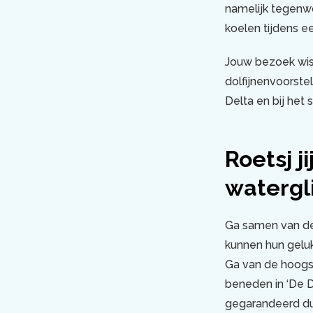
namelijk tegenwo
koelen tijdens e
Jouw bezoek wis
dolfijnenvoorste
Delta en bij het 
Roetsj j
watergl
Ga samen van de 
kunnen hun geluk
Ga van de hoogst
beneden in ‘De Do
gegarandeerd d