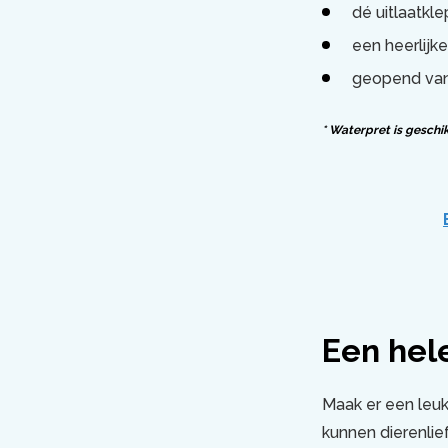
dé uitlaatkle
een heerlijk
geopend vana
* Waterpret is geschik
Een hel
Maak er een leuk
kunnen dierenlief