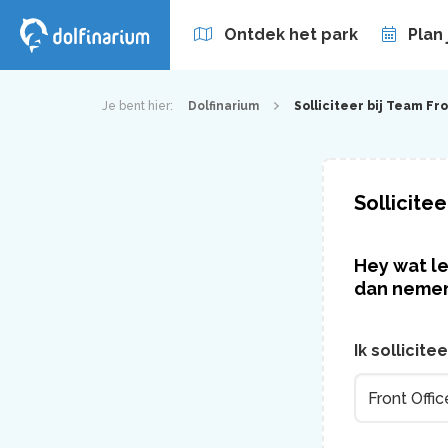
Ontdek het park
Plan
Zakelijk
Abonnement
Je bent hier:
Dolfinarium
Solliciteer bij Team Fro
Sollicitee
Hey wat le
dan nemen 
Ik sollicite