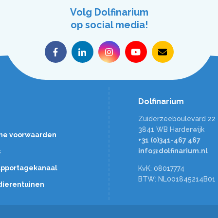
Volg Dolfinarium
op social media!
Dolfinarium
Zuiderzeeboulevard 22
3841 WB Harderwijk
ne voorwaarden
+31 (0)341-467 467
info@dolfinarium.nl
s
rapportagekanaal
KvK: 08017774
BTW: NL001845214B01
dierentuinen