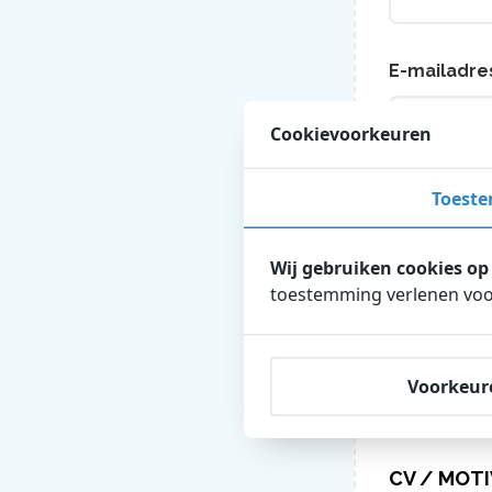
E-mailadre
Cookievoorkeuren
Toest
Adres
Wij gebruiken cookies op
toestemming verlenen voor
Straat + hui
Voorkeur
Plaats
CV / MOTI