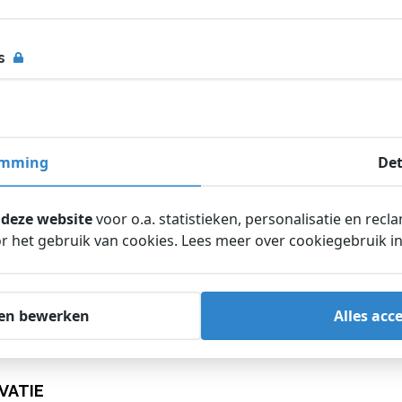
s
emming
Det
 deze website
voor o.a. statistieken, personalisatie en recl
 het gebruik van cookies. Lees meer over cookiegebruik i
snummer
en bewerken
Alles acc
Postcode
VATIE