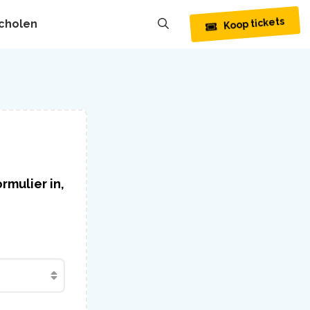
cholen
Koop tickets
rmulier in,