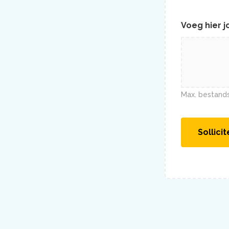
Voeg hier j
Max. bestands
Sollici