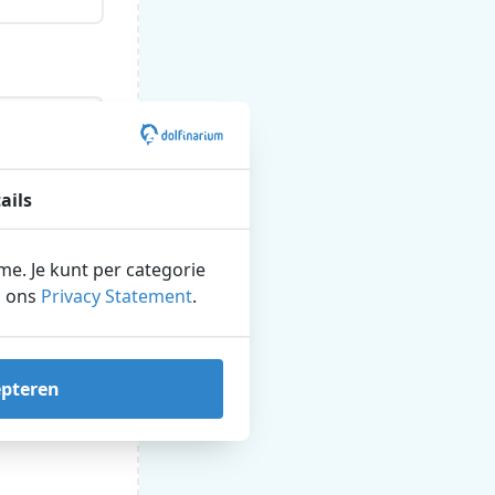
ails
ame. Je kunt per categorie
n ons
Privacy Statement
.
epteren