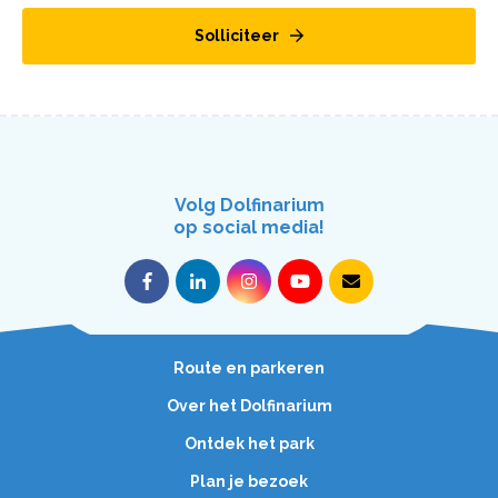
Solliciteer
Volg Dolfinarium
op social media!
Route en parkeren
Over het Dolfinarium
Ontdek het park
Plan je bezoek