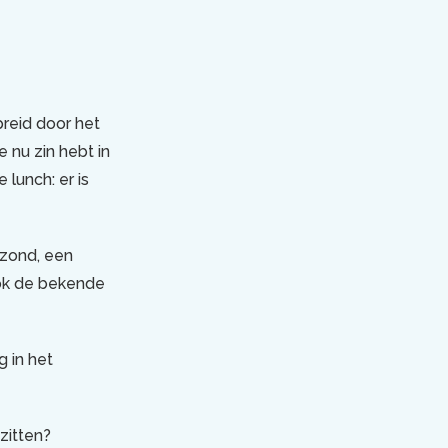
preid door het
e nu zin hebt in
 lunch: er is
ezond, een
ook de bekende
g in het
zitten?