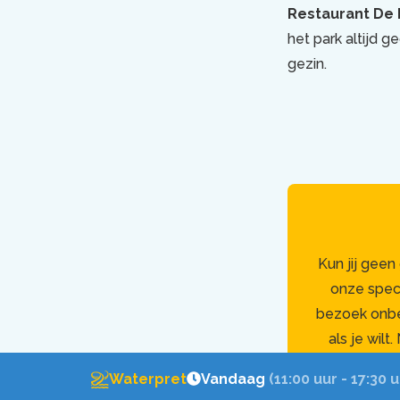
Restaurant De
het park altijd g
gezin.
Kun jij gee
onze spec
bezoek onbep
als je wil
herinnering 
Waterpret
Vandaag
(11:00 uur - 17:30 u
en draag 