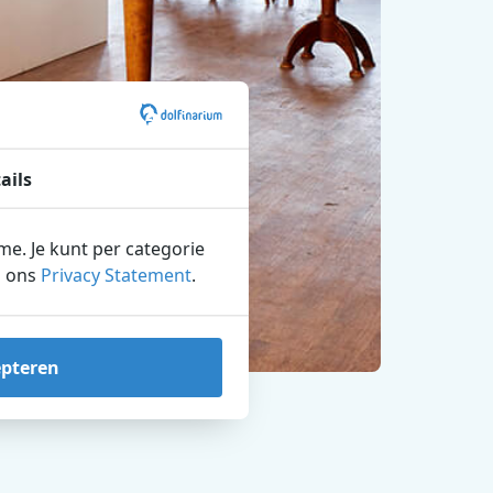
ails
ame. Je kunt per categorie
n ons
Privacy Statement
.
epteren