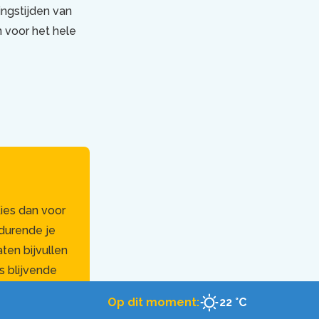
ingstijden van
n voor het hele
ies dan voor
durende je
ten bijvullen
s blijvende
 hergebruiken
Op dit moment:
22 °C
ijgbaar op