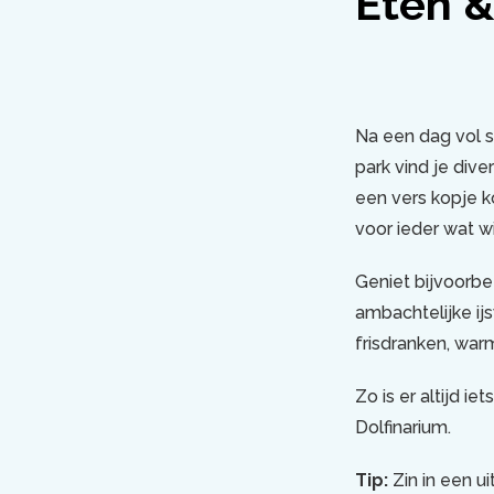
Eten &
Na een dag vol s
park vind je dive
een vers kopje ko
voor ieder wat wi
Geniet bijvoorbe
ambachtelijke ij
frisdranken, war
Zo is er altijd i
Dolfinarium.
Tip:
Zin in een u