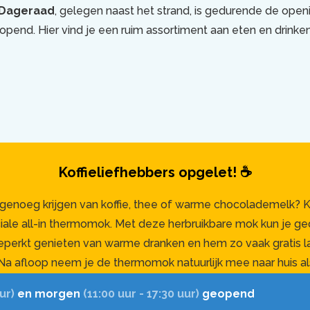
 Dageraad
, gelegen naast het strand, is gedurende de open
eopend. Hier vind je een ruim assortiment aan eten en drinke
Koffieliefhebbers opgelet! ☕
n genoeg krijgen van koffie, thee of warme chocolademelk? K
iale all-in thermomok. Met deze herbruikbare mok kun je ge
erkt genieten van warme dranken en hem zo vaak gratis la
t. Na afloop neem je de thermomok natuurlijk mee naar huis al
aan jouw dag in het Dolfinarium. Zo kun je hem keer op keer
ur)
en morgen
(11:00 uur - 17:30 uur)
geopend
je bij aan minder wegwerpafval. De all-in thermomok is verkr