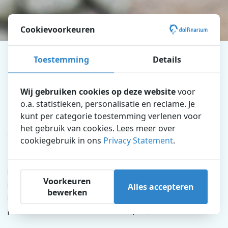
Cookievoorkeuren
Dolfinarium
News
Overleg wordt publiciteitsstunt
Toestemming
Details
Overleg wordt publiciteitsstunt
Wij gebruiken cookies op deze website
voor
Geplaatst op 1 juni 2016
o.a. statistieken, personalisatie en reclame. Je
kunt per categorie toestemming verlenen voor
het gebruik van cookies. Lees meer over
Op 3 januari 2016 is er contact geweest tussen Janet Mulder
cookiegebruik in ons
Privacy Statement
.
en burgemeester Van Schaik van Harderwijk. Doel was om
een afspraak te maken tussen de dierenactivisten en het
Dolfinarium. Insteek van de afspraak was een open en
Voorkeuren
Alles accepteren
inhoudelijke discussie over elkaars standpunten. Expliciet is er
bewerken
met de burgemeester duidelijk afgesproken dat het geen
publiciteitsoffensief van een van de partijen zou worden.