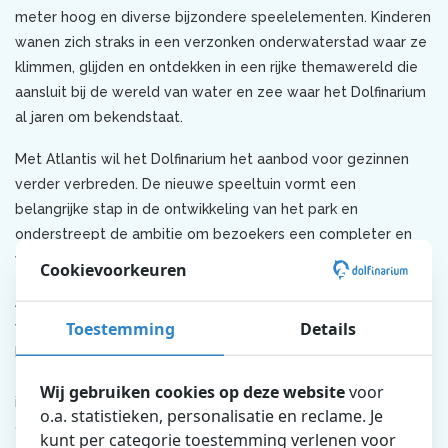
meter hoog en diverse bijzondere speelelementen. Kinderen
wanen zich straks in een verzonken onderwaterstad waar ze
klimmen, glijden en ontdekken in een rijke themawereld die
aansluit bij de wereld van water en zee waar het Dolfinarium
al jaren om bekendstaat.
Met Atlantis wil het Dolfinarium het aanbod voor gezinnen
verder verbreden. De nieuwe speeltuin vormt een
belangrijke stap in de ontwikkeling van het park en
onderstreept de ambitie om bezoekers een completer en
veelzijdiger dagje uit te bieden.
Cookievoorkeuren
Alex Tiebot, directeur van het Dolfinarium, zegt: “Met Atlantis
Toestemming
Details
voegen we een compleet nieuwe beleving toe aan het
Dolfinarium. Het wordt een plek waar kinderen straks echt
even in een andere wereld stappen. Groot in opzet, volledig
Wij gebruiken cookies op deze website
voor
in thema en vooral gericht op plezier, verwondering en
o.a. statistieken, personalisatie en reclame. Je
ontdekken.”
kunt per categorie toestemming verlenen voor