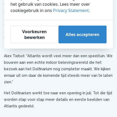
het gebruik van cookies. Lees meer over
Waarom de naam Atlantis?
cookiegebruik in ons
Privacy Statement
.
De keuze voor de naam Atlantis is bewust. De verwijzing naar
een mythische verzonken stad past bij het karakter van de
nieuwe speeltuin, waarin sfeer, fantasie en avontuur
Voorkeuren
samenkomen. Het logo dat vandaag wordt gepresenteerd, is
Alles accepteren
bewerken
het eerste zichtbare onderdeel van een project waar achter
de schermen volop aan wordt gewerkt.
Alex Tiebot: “Atlantis wordt veel meer dan een speeltuin. We
bouwen aan een echte indoor belevingswereld die het
bezoek aan het Dolfinarium nog completer maakt. We kijken
ernaar uit om daar de komende tijd steeds meer van te laten
zien.”
Het Dolfinarium werkt toe naar een opening in juli. Tot die tijd
worden stap voor stap meer details en eerste beelden van
Atlantis gedeeld.