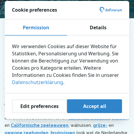
Cookie preferences
Dolfinarium
Entdecken Sie den Park
Ausbildung
Permission
Details
Natuurbehoud
Wir verwenden Cookies auf dieser Website für
Natuurbehoud
Statistiken, Personalisierung und Werbung. Sie
können die Berechtigung zur Verwendung von
Tegenwoordig zijn er heel veel bedreigingen voor dieren en
Cookies pro Kategorie erteilen. Weitere
de natuur. Daarom is het belangrijk dat de mens bewust
Informationen zu Cookies finden Sie in unserer
wordt van de bescherming van de natuur. Het Dolfinarium
Datenschutzerklärung
.
maakt mensen bewust hoe we de dieren en de natuur in
stand kunnen houden. Maar wat betekent dat eigenlijk? Per
jaar bezoeken miljoenen Nederlanders één of meerdere
Edit preferences
Accept all
dierentuinen en maken daar kennis met de meest bijzondere
dieren. In het Dolfinarium leven
tuimelaar dolfijnen
,
Steller-
en
Californische zeeleeuwen
, walrussen,
grijze-
en
gewone zeehonden
,
bruinvissen
(ook wel de Nederlandse