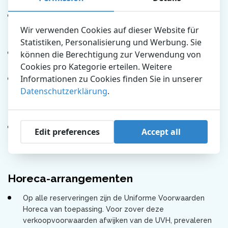
met een verstandelijke beperking.
Indien er sprake is van een lichamelijke beperking is
deelname uitsluitend mogelijk na overleg met
Wir verwenden Cookies auf dieser Website für
Dolfinarium.
Statistiken, Personalisierung und Werbung. Sie
können die Berechtigung zur Verwendung von
Tijdens het programma mogen onze dieren niet worden
aangeraakt of gevoerd.
Cookies pro Kategorie erteilen. Weitere
Informationen zu Cookies finden Sie in unserer
Wijzigingen in het aantal deelnemers van de Dier & Doe
Datenschutzerklärung
.
Game dienen minimaal 5 werkdagen voor aanvang van
het schoolreisje telefonisch aan het Dolfinarium te
worden doorgegeven.
Voor het annuleren van het programma gelden de
Edit preferences
Accept all
hierboven vermelde voorwaarden met betrekking tot
groepsentree.
Horeca-arrangementen
Op alle reserveringen zijn de Uniforme Voorwaarden
Horeca van toepassing. Voor zover deze
verkoopvoorwaarden afwijken van de UVH, prevaleren