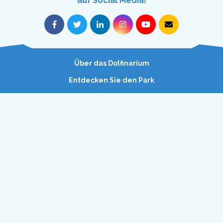
auf Social Media!
Über das Dolfinarium
Entdecken Sie den Park
Besuch planen
Waterpret
Heute
(11:00 Uhr - 17:30 Uhr)
und morgen
(11:00 Uhr - 17:30 Uhr)
Fragen und Antworten
geöffnet
Stellenangebote
Dolfinarium
Zuiderzeeboulevard 22
3841 WB Harderwijk, Niederlande
+31 (0)341-467 467
info@dolfinarium.nl