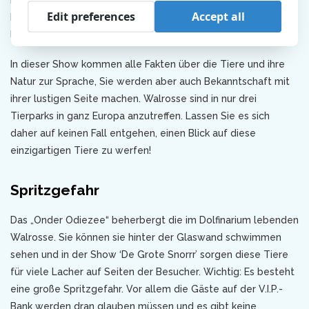
ist, wenn man sieht, wie sich die Tiere am Beckenrand
Edit preferences
Accept all
hochziehen. Diese informative Show ist nicht nur sehr
lehrreich, sondern auch noch außerordentlich humorvoll.
In dieser Show kommen alle Fakten über die Tiere und ihre
Natur zur Sprache, Sie werden aber auch Bekanntschaft mit
ihrer lustigen Seite machen. Walrosse sind in nur drei
Tierparks in ganz Europa anzutreffen. Lassen Sie es sich
daher auf keinen Fall entgehen, einen Blick auf diese
einzigartigen Tiere zu werfen!
Spritzgefahr
Das „Onder Odiezee“ beherbergt die im Dolfinarium lebenden
Walrosse. Sie können sie hinter der Glaswand schwimmen
sehen und in der Show ‘De Grote Snorrr’ sorgen diese Tiere
für viele Lacher auf Seiten der Besucher. Wichtig: Es besteht
eine große Spritzgefahr. Vor allem die Gäste auf der V.I.P.-
Bank werden dran glauben müssen und es gibt keine