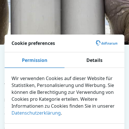
Cookie preferences
Dolfinarium
Entdecken Sie den Park
Präsentationen
Permission
Details
De Grote Snorrr
De Grote Snorrr: über
Wir verwenden Cookies auf dieser Website für
Walrosse im Walrussenwal
Statistiken, Personalisierung und Werbung. Sie
können die Berechtigung zur Verwendung von
Cookies pro Kategorie erteilen. Weitere
Haben Sie noch nie ein Walross in Natura gesehen? Dann ist
Informationen zu Cookies finden Sie in unserer
die Show mit den
Walrosse
ein Event, das Sie nicht
Datenschutzerklärung
.
verpassen sollten! Ein Walross bringt nämlich mehr Gewicht
auf die Waage als ein Auto, was gerade dann beeindruckend