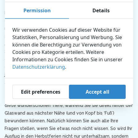
Permission
Details
Dolfinarium in Harderwijk ist ein ganz besonderer Zoo und der
größte Meeressäugetierpark Europas. Hier begegnen Sie
riesigen Walrossen, hüpfenden Seehunden, brüllenden
Wir verwenden Cookies auf dieser Website für
Seelöwen und niedlichen Schweinswalen, Rochen und Haien.
Statistiken, Personalisierung und Werbung. Sie
Außerdem ist es der einzige Ort in den Niederlanden, an dem
können die Berechtigung zur Verwendung von
Cookies pro Kategorie erteilen. Weitere
Sie den bezaubernden Tümmler-Delfinen Auge in Auge
Informationen zu Cookies finden Sie in unserer
gegenüberstehen können. Außerdem gibt es vier Spielplätze,
Datenschutzerklärung
.
die coole VR SEAxperience und anlässlich unseres 60-
jährigen Jubiläums können Sie sich auch die besondere
Jubiläumsausstellung ansehen!
Neu in diesem Herbst: die
Unterwasserpräsentation mit Delfinen in der Onder
Edit preferences
Accept all
Odiezee
. Erfahren Sie von einem Tierpfleger alles über
diese wunderschönen Tiere, während Sie sie direkt hinter der
Glaswand aus nächster Nähe (und von Kopf bis ‘Fuß’)
bewundern können. Natürlich können Sie auch alle Ihre
Fragen stellen, wenn Sie etwas noch nicht wissen. So wird Ihr
Ausflug in den Herbstferien nicht nur unterhaltsam, sondern