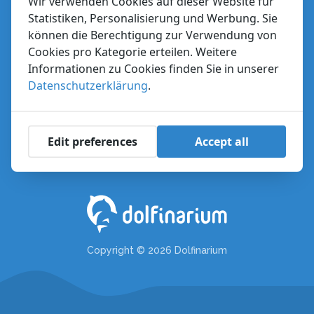
Wir verwenden Cookies auf dieser Website für
Stellenangebote
Statistiken, Personalisierung und Werbung. Sie
können die Berechtigung zur Verwendung von
Dolfinarium
Cookies pro Kategorie erteilen. Weitere
Informationen zu Cookies finden Sie in unserer
Zuiderzeeboulevard 22
Datenschutzerklärung
.
3841 WB Harderwijk, Niederlande
+31 (0)341-467 467
info@dolfinarium.nl
Edit preferences
Accept all
KvK: 08017774
BTW: NL001845214B01
Copyright © 2026 Dolfinarium