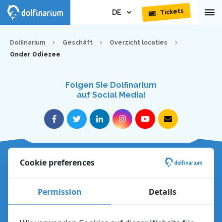
DE
Tickets
Dolfinarium
Geschäft
Overzicht locaties
Onder Odiezee
Folgen Sie Dolfinarium
auf Social Media!
Über das Dolfinarium
Cookie preferences
Entdecken Sie den Park
Permission
Details
Besuch planen
Fragen und Antworten